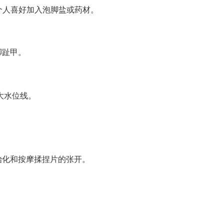
据个人喜好加入泡脚盐或药材。
脚趾甲。
大水位线。
始化和按摩揉捏片的张开。
。