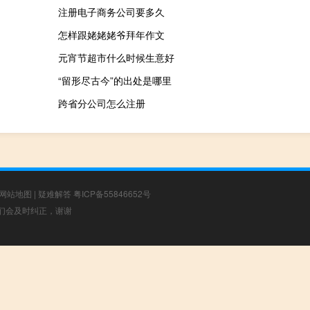
注册电子商务公司要多久
怎样跟姥姥姥爷拜年作文
元宵节超市什么时候生意好
“留形尽古今”的出处是哪里
跨省分公司怎么注册
网站地图
|
疑难解答
粤ICP备55846652号
，我们会及时纠正，谢谢