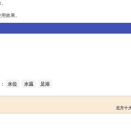
放。
使用效果。
：
水位
水温
足浴
北方十