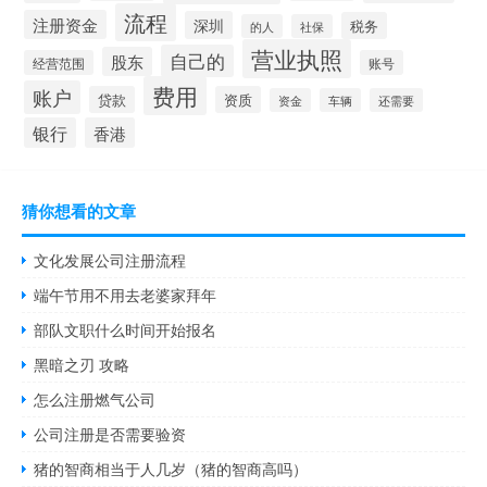
流程
注册资金
深圳
税务
的人
社保
营业执照
自己的
股东
经营范围
账号
费用
账户
贷款
资质
资金
车辆
还需要
银行
香港
猜你想看的文章
文化发展公司注册流程
端午节用不用去老婆家拜年
部队文职什么时间开始报名
黑暗之刃 攻略
怎么注册燃气公司
公司注册是否需要验资
猪的智商相当于人几岁（猪的智商高吗）