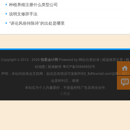
种植养殖注册什么类型公司
说明文修辞手法
“讲论风俗待陈诗”的出处是哪里
Copyright © 2012 - 2026
恒星会计网
Powered by
网站分类目录
|
精选推荐文章
|
网
站地图
|
疑难解答
粤ICP备55846652号
声明：本站内容来自互联网，如信息有错误可发邮件到f_fb#foxmail.com说明，我们
会及时纠正，谢谢
本站仅为个人兴趣爱好，不接盈利性广告及商业合作
小男孩