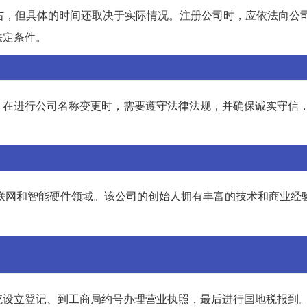
右，但具体的时间还取决于实际情况。注册公司时，应依法向公
法定条件。
，在进行公司名称变更时，需要遵守法律法规，并确保诚实守信
物联网和智能硬件领域。该公司的创始人拥有丰富的技术和商业经
统设立登记、到工商局约号办理营业执照，最后进行国地税报到