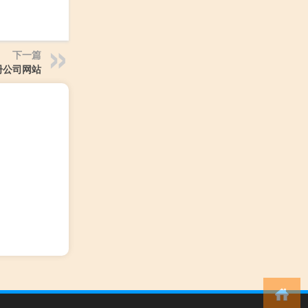
下一篇
册公司网站