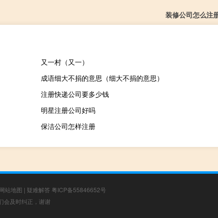
装修公司怎么注
又一村（又一）
成语细大不捐的意思（细大不捐的意思）
注册快递公司要多少钱
明星注册公司好吗
保洁公司怎样注册
网站地图
|
疑难解答
粤ICP备55846652号
，我们会及时纠正，谢谢