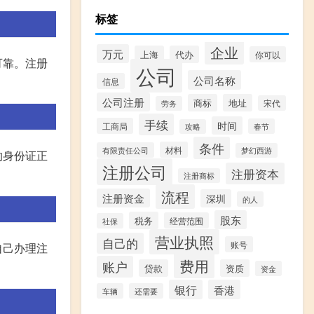
标签
企业
万元
上海
代办
你可以
可靠。注册
公司
公司名称
信息
公司注册
商标
地址
宋代
劳务
手续
时间
工商局
春节
攻略
条件
材料
有限责任公司
梦幻西游
的身份证正
注册公司
注册资本
注册商标
流程
注册资金
深圳
的人
股东
税务
经营范围
社保
营业执照
自己的
账号
自己办理注
费用
账户
贷款
资质
资金
银行
香港
车辆
还需要