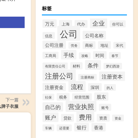
标签
企业
万元
上海
代办
你可以
公司
公司名称
信息
公司注册
商标
地址
宋代
劳务
手续
时间
工商局
春节
攻略
条件
材料
有限责任公司
梦幻西游
注册公司
注册资本
注册商标
流程
注册资金
深圳
的人
股东
税务
经营范围
社保
下一篇
营业执照
什么牌子衣服
自己的
账号
费用
账户
贷款
资质
资金
银行
香港
车辆
还需要