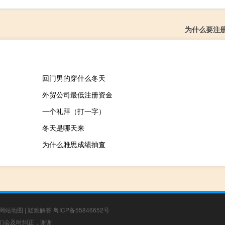
为什么要注
回门男的穿什么冬天
外贸公司最低注册资金
一个礼拜（打一字）
冬天是哪天来
为什么雅思成绩抽查
网站地图
|
疑难解答
粤ICP备55846652号
，我们会及时纠正，谢谢