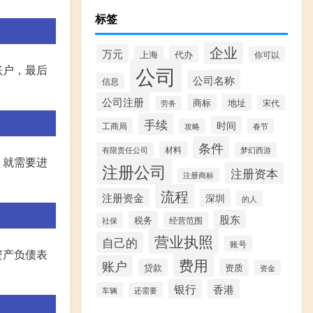
标签
企业
万元
上海
代办
你可以
公司
账户，最后
公司名称
信息
公司注册
商标
地址
宋代
劳务
手续
时间
工商局
春节
攻略
条件
材料
有限责任公司
梦幻西游
，就需要进
注册公司
注册资本
注册商标
流程
注册资金
深圳
的人
股东
税务
经营范围
社保
营业执照
自己的
账号
资产负债表
费用
账户
贷款
资质
资金
银行
香港
车辆
还需要