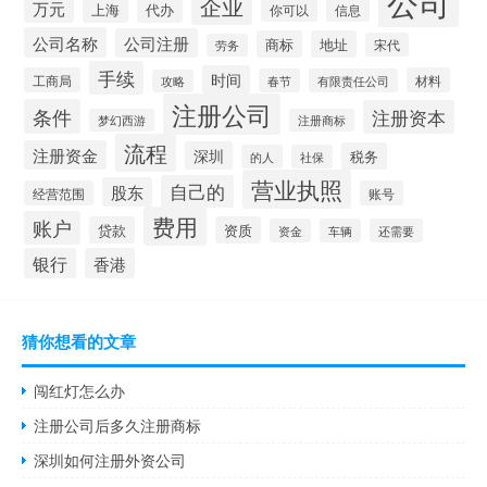
公司
企业
万元
上海
代办
你可以
信息
公司名称
公司注册
商标
地址
宋代
劳务
手续
时间
工商局
材料
春节
有限责任公司
攻略
注册公司
条件
注册资本
梦幻西游
注册商标
流程
注册资金
深圳
税务
的人
社保
营业执照
自己的
股东
经营范围
账号
费用
账户
贷款
资质
资金
车辆
还需要
银行
香港
猜你想看的文章
闯红灯怎么办
注册公司后多久注册商标
深圳如何注册外资公司