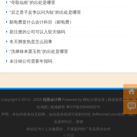
“夺取仙权”的出处是哪里
“后之君子反争以问为耻”的出处是哪里
邮电费是什么会计科目（邮电费）
新注册的公司可以入驻天猫吗
冬天脚发热是怎么回事
“洗箨移来栗玉乾”的出处是哪里
未注销公司需要年报吗
Copyright © 2012 - 2026
恒星会计网
Powered by
网站分类目录
|
精选推荐文章
|
网
站地图
|
疑难解答
粤ICP备55846652号
声明：本站内容来自互联网，如信息有错误可发邮件到f_fb#foxmail.com说明，我们
会及时纠正，谢谢
本站仅为个人兴趣爱好，不接盈利性广告及商业合作
小男孩