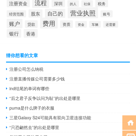
流程
注册资金
深圳
税务
的人
社保
营业执照
自己的
股东
经营范围
账号
费用
账户
贷款
资质
资金
车辆
还需要
银行
香港
猜你想看的文章
注册公司怎么纳税
注册直播传媒公司需要多少钱
ind结尾的单词有哪些
“后之君子反争以问为耻”的出处是哪里
puma是什么牌子的衣服
三星Galaxy S24可能具有双向卫星连接功能
“只恐翩然去”的出处是哪里