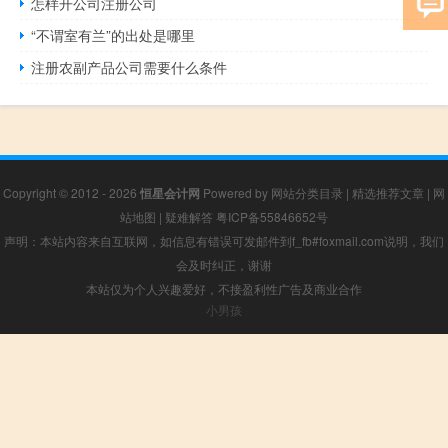
怎样开公司注册公司
“不谓室有兰”的出处是哪里
注册农副产品公司需要什么条件
Copyright © 2012 - 2026
恒星会计网
Powered by
网站分类目录
|
精选推荐文章
|
网
站地图
|
疑难解答
粤ICP备55846652号
声明：本站内容来自互联网，如信息有错误可发邮件到f_fb#foxmail.com说明，我们
会及时纠正，谢谢
本站仅为个人兴趣爱好，不接盈利性广告及商业合作
小男孩