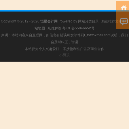
Copyright © 2012 - 2026
恒星会计网
Powered by
网站分类目录
|
精选推荐文章
|
网
站地图
|
疑难解答
粤ICP备55846652号
声明：本站内容来自互联网，如信息有错误可发邮件到f_fb#foxmail.com说明，我们
会及时纠正，谢谢
本站仅为个人兴趣爱好，不接盈利性广告及商业合作
小男孩