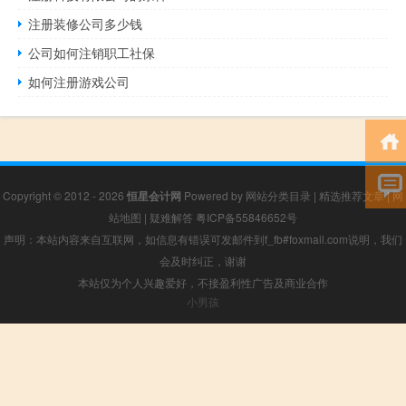
注册装修公司多少钱
公司如何注销职工社保
如何注册游戏公司
Copyright © 2012 - 2026
恒星会计网
Powered by
网站分类目录
|
精选推荐文章
|
网
站地图
|
疑难解答
粤ICP备55846652号
声明：本站内容来自互联网，如信息有错误可发邮件到f_fb#foxmail.com说明，我们
会及时纠正，谢谢
本站仅为个人兴趣爱好，不接盈利性广告及商业合作
小男孩