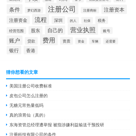
注册公司
条件
注册资本
梦幻西游
注册商标
流程
注册资金
深圳
税务
的人
社保
营业执照
自己的
股东
经营范围
账号
费用
账户
贷款
资质
资金
车辆
还需要
银行
香港
猜你想看的文章
美国注册公司收费标准
皮包公司怎么注册的
无糖元宵热量低吗
真的浪胃仙（真的）
东海资管总经理遭举报 被指涉嫌利益输送干预投研
注册科技有限公司的条件