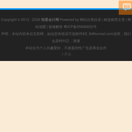
Copyright © 2012 - 2026
恒星会计网
Powered by
网站分类目录
|
精选推荐文章
|
网
站地图
|
疑难解答
粤ICP备55846652号
声明：本站内容来自互联网，如信息有错误可发邮件到f_fb#foxmail.com说明，我们
会及时纠正，谢谢
本站仅为个人兴趣爱好，不接盈利性广告及商业合作
小男孩