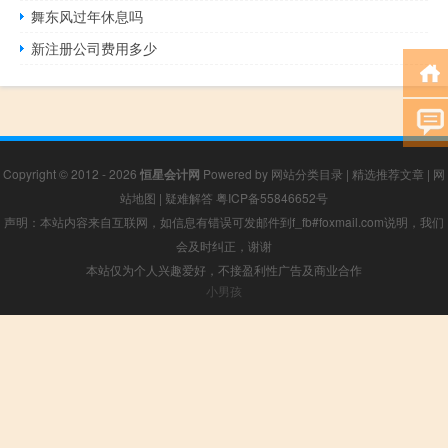
舞东风过年休息吗
新注册公司费用多少
Copyright © 2012 - 2026
恒星会计网
Powered by
网站分类目录
|
精选推荐文章
|
网
站地图
|
疑难解答
粤ICP备55846652号
声明：本站内容来自互联网，如信息有错误可发邮件到f_fb#foxmail.com说明，我们
会及时纠正，谢谢
本站仅为个人兴趣爱好，不接盈利性广告及商业合作
小男孩