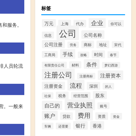
标签
企业
万元
上海
代办
你可以
售和服务。
公司
公司名称
信息
公司注册
商标
地址
宋代
劳务
手续
时间
工商局
春节
攻略
条件
材料
排人员轮流
有限责任公司
梦幻西游
注册公司
注册资本
注册商标
流程
注册资金
深圳
的人
股东
税务
经营范围
社保
营业执照
自己的
营。一般来
账号
费用
账户
贷款
资质
资金
银行
香港
车辆
还需要