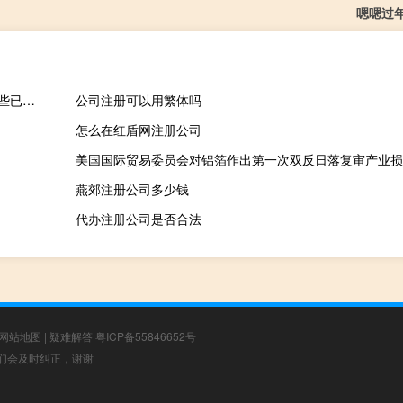
嗯嗯过
小萨轰24+9+4创季后赛生涯新高 小萨谈格林恶犯比赛就会发生这些已经过去了
公司注册可以用繁体吗
怎么在红盾网注册公司
美国国际贸易委员会对铝箔作出第一次双反日落复审产业损
燕郊注册公司多少钱
代办注册公司是否合法
网站地图
|
疑难解答
粤ICP备55846652号
，我们会及时纠正，谢谢