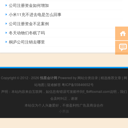
公司注册资金如何增加
小米11充不进去电是怎么回事
公司注册资金不足案例
冬天动物们冬眠了吗
桐庐公司注销去哪里
Copyright © 2012 - 2026
恒星会计网
Powered by
网站分类目录
|
精选推荐文章
|
网
站地图
|
疑难解答
粤ICP备55846652号
声明：本站内容来自互联网，如信息有错误可发邮件到f_fb#foxmail.com说明，我们
会及时纠正，谢谢
本站仅为个人兴趣爱好，不接盈利性广告及商业合作
小男孩