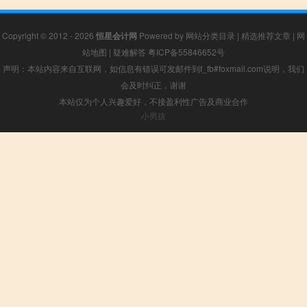
Copyright © 2012 - 2026
恒星会计网
Powered by
网站分类目录
|
精选推荐文章
|
网
站地图
|
疑难解答
粤ICP备55846652号
声明：本站内容来自互联网，如信息有错误可发邮件到f_fb#foxmail.com说明，我们
会及时纠正，谢谢
本站仅为个人兴趣爱好，不接盈利性广告及商业合作
小男孩