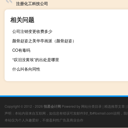
注册化工科技公司
相关问题
公司注销变更收费多少
颜骨赵姿之美华亭画派（颜骨赵姿）
CO有毒吗
“叹汨没黄埃”的出处是哪里
什么叫各向同性
Copyright © 2012 - 2026
恒星会计网
Powered by
网站分类目录
|
精选推荐文章
|
声明：本站内容来自互联网，如信息有错误可发邮件到f_fb#foxmail.com说明
本站仅为个人兴趣爱好，不接盈利性广告及商业合作