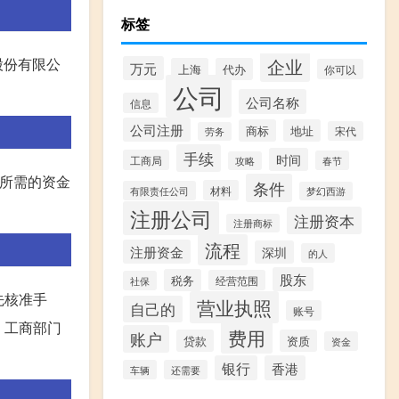
标签
股份有限公
企业
万元
上海
代办
你可以
公司
公司名称
信息
公司注册
商标
地址
宋代
劳务
手续
时间
工商局
春节
攻略
展所需的资金
条件
材料
有限责任公司
梦幻西游
注册公司
注册资本
注册商标
流程
注册资金
深圳
的人
股东
税务
经营范围
社保
先核准手
营业执照
自己的
账号
、工商部门
费用
账户
贷款
资质
资金
银行
香港
车辆
还需要