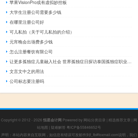
苹果VisionPro或有虚拟妙控板
大学生注册公司需要多少钱
在哪里注册公司好
可儿私拍（关于可儿私拍的介绍）
元宵晚会出场费多少钱
怎么注册餐饮有限公司
让更多孤独症儿童融入社会 世界孤独症日探访泰国孤独症职业中心
文言文中之的用法
公司标志要注册吗
Copyright © 2012 - 2026
恒星会计网
Powered by
网站分类目录
|
精选推荐文章
|
网
站地图
|
疑难解答
粤ICP备55846652号
声明：本站内容来自互联网，如信息有错误可发邮件到f_fb#foxmail.com说明，我们