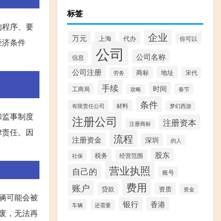
标签
的程序、要
企业
万元
上海
代办
你可以
经济条件
公司
公司名称
信息
公司注册
商标
地址
宋代
劳务
手续
时间
工商局
春节
攻略
条件
材料
有限责任公司
梦幻西游
和监事制度
注册公司
注册资本
注册商标
律责任。因
流程
注册资金
深圳
的人
股东
税务
经营范围
社保
营业执照
自己的
账号
费用
账户
贷款
资质
资金
辆可能会被
银行
香港
车辆
还需要
废，无法再