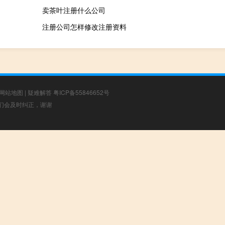
卖茶叶注册什么公司
注册公司怎样修改注册资料
网站地图
|
疑难解答
粤ICP备55846652号
，我们会及时纠正，谢谢