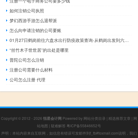
注册一个电子商务公司要多少钱
如何注销公司执照
梦幻西游手游怎么退帮派
怎么向申请注销的公司要账
01月27日鹤岗前往六盘水出行防疫政策查询-从鹤岗出发到六盘水的防疫政策
“丝竹木子世世居”的出处是哪里
普陀公司怎么注销
注册公司需要什么材料
公司怎么注册 代理
Copyright © 2012 - 2026
恒星会计网
Powered by
网站分类目录
|
精选推荐文章
|
网
站地图
|
疑难解答
粤ICP备55846652号
声明：本站内容来自互联网，如信息有错误可发邮件到f_fb#foxmail.com说明，我们