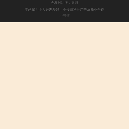
会及时纠正，谢谢
本站仅为个人兴趣爱好，不接盈利性广告及商业合作
小男孩