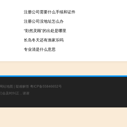
注册公司需要什么手续和证件
注册公司没地址怎么办
“欻然灵顾”的出处是哪里
长岛冬天还有渔家乐吗
专业清是什么意思
网站地图
|
疑难解答
粤ICP备55846652号
，我们会及时纠正，谢谢