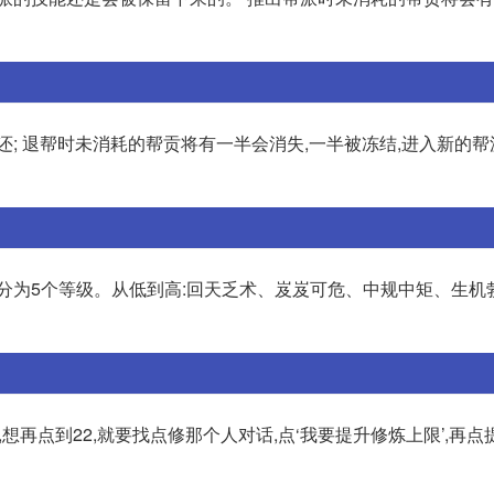
还; 退帮时未消耗的帮贡将有一半会消失,一半被冻结,进入新的帮
度分为5个等级。从低到高:回天乏术、岌岌可危、中规中矩、生机
想再点到22,就要找点修那个人对话,点‘我要提升修炼上限’,再