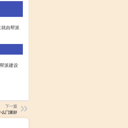
主就由帮派
、帮派建设
下一篇
什么门派好