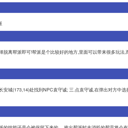
派
择脱离帮派即可!帮派是个比较好的地方,里面可以带来很多玩法,
安城(173,14)处找到NPC袁守诚; 三.点袁守诚,在弹出对方中
派的技能还是会被保留下来的。 推出帮派时未消耗的帮贡将会有