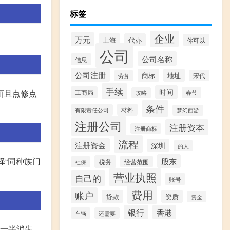
标签
企业
万元
上海
代办
你可以
公司
公司名称
信息
公司注册
商标
地址
宋代
劳务
手续
时间
而且点修点
工商局
春节
攻略
条件
材料
有限责任公司
梦幻西游
注册公司
注册资本
注册商标
流程
注册资金
深圳
的人
选择“同种族门
股东
税务
经营范围
社保
营业执照
自己的
账号
费用
账户
贷款
资质
资金
银行
香港
车辆
还需要
一半消失,