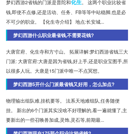
化生
梦幻西游2省钱的门派是普陀和
。 这两个职业比较省
钱,即使不点修,还是活动、任务、FB等等中站稳脚,也是必
不可少的职业。 【化生寺介绍】 地点:长安城...
梦幻西游什么职业最省钱,不需要花钱?
大唐官府、化生寺和方寸山。 拓展详解:梦幻西游省钱三大
门派: 大唐官府:大唐是因为省钱,好上手,还是职业宝图手,所
以很多人玩。大唐是15门派中唯一不点冥想。
梦幻西游5开什么门派最省钱又好用，怎么加点?
物理输出组队难,挂机要等。 法系天地难组队,任务随便
挂。 新出的6个门派其实没啥不好理解的,看一遍就懂了,主
要新出的一些召唤兽加成,灵饰,灵石等,前期最...
梦幻西游现在175那个职业比较省钱?