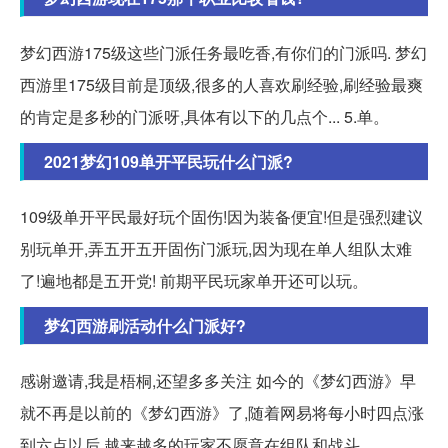
梦幻西游175级这些门派任务最吃香,有你们的门派吗. 梦幻
西游里175级目前是顶级,很多的人喜欢刷经验,刷经验最爽
的肯定是多秒的门派呀,具体有以下的几点个... 5.单。
2021梦幻109单开平民玩什么门派?
109级单开平民最好玩个固伤!因为装备便宜!但是强烈建议
别玩单开,弄五开五开固伤门派玩,因为现在单人组队太难
了!遍地都是五开党! 前期平民玩家单开还可以玩。
梦幻西游刷活动什么门派好?
感谢邀请,我是梧桐,还望多多关注 如今的《梦幻西游》早
就不再是以前的《梦幻西游》了,随着网易将每小时四点涨
到六点以后,越来越多的玩家不愿意在组队和战斗...