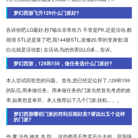
梦幻西游飞升129什么门派好?
告诉你吧,LG最好,秒7输出非常给力 不管是PK,还是活动,都
很强 STL还是算了吧,我144级STL,攻修20,带的变身套(直
白点就是活动套) 去活动,鸟的伤害比LG多... 告诉。
梦幻西游，129和159，做任务选什么门派好?
本人尝试回答您的问题。 首先,您已经定位好了,129和159
的队伍,用来做任务。用来做任务的门派当然首先考虑的效
率,如果您是单开。本人推荐以下几个门派:挂机... 。。
梦幻西游哪些门派的符到后期好卖?请说出五个这样
的门派?
伤,魔,法伤,神木,血,防。 这些都是不愁卖不出去的。同等级