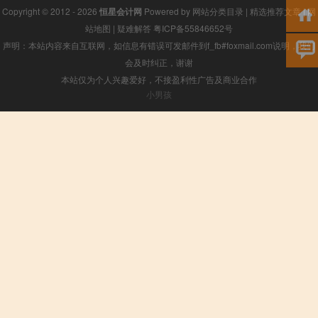
Copyright © 2012 - 2026
恒星会计网
Powered by
网站分类目录
|
精选推荐文章
|
网
站地图
|
疑难解答
粤ICP备55846652号
声明：本站内容来自互联网，如信息有错误可发邮件到f_fb#foxmail.com说明，我们
会及时纠正，谢谢
本站仅为个人兴趣爱好，不接盈利性广告及商业合作
小男孩