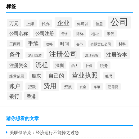
标签
公司
企业
万元
上海
代办
你可以
信息
公司名称
公司注册
商标
地址
宋代
劳务
手续
时间
工商局
材料
春节
有限责任公司
攻略
注册公司
条件
注册资本
梦幻西游
注册商标
流程
注册资金
深圳
税务
的人
社保
营业执照
自己的
股东
经营范围
账号
费用
账户
贷款
资质
资金
车辆
还需要
银行
香港
猜你想看的文章
美联储哈克：经济运行不能操之过急