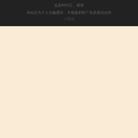
会及时纠正，谢谢
本站仅为个人兴趣爱好，不接盈利性广告及商业合作
小男孩