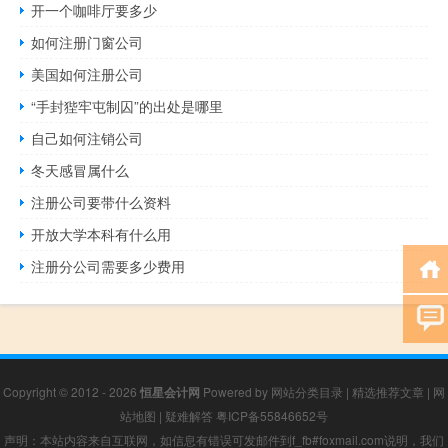
开一个咖啡厅要多少
如何注册门窗公司
美国如何注册公司
“手封狴牢屯制囚”的出处是哪里
自己如何注销公司
冬天感冒属什么
注册公司要带什么资料
开放大学本科有什么用
注册分公司需要多少费用
Copyright © 2012 - 2026
恒星会计网
Powered by
网站分类目录
|
精选推荐文章
|
网
站地图
|
疑难解答
粤ICP备55846652号
声明：本站内容来自互联网，如信息有错误可发邮件到f_fb#foxmail.com说明，我们