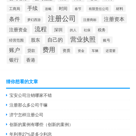
手续
时间
工商局
材料
春节
有限责任公司
攻略
注册公司
条件
注册资本
梦幻西游
注册商标
流程
注册资金
深圳
税务
的人
社保
营业执照
自己的
股东
经营范围
账号
费用
账户
贷款
资质
资金
车辆
还需要
银行
香港
猜你想看的文章
宝安公司注销哪家不错
注册那么多公司干嘛
济宁怎样注册公司
创新的案例有哪些（创新的案例）
年利率27%是多少利息