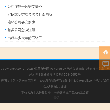
公司注销手续需要哪些
部队文职护理考试考什么内容
注销公司要交多少
拍卖公司怎么注册
出租车多大年龄不让开
Copyright © 2012 - 2026
恒星会计网
Powered by
网站分类目录
|
精选推荐文章
|
网
站地图
|
疑难解答
粤ICP备55846652号
声明：本站内容来自互联网，如信息有错误可发邮件到f_fb#foxmail.com说明，我们
会及时纠正，谢谢
本站仅为个人兴趣爱好，不接盈利性广告及商业合作
小男孩