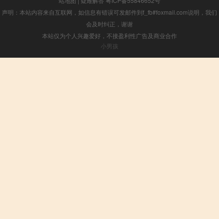
站地图
|
疑难解答
粤ICP备55846652号
声明：本站内容来自互联网，如信息有错误可发邮件到f_fb#foxmail.com说明，我们
会及时纠正，谢谢
本站仅为个人兴趣爱好，不接盈利性广告及商业合作
小男孩