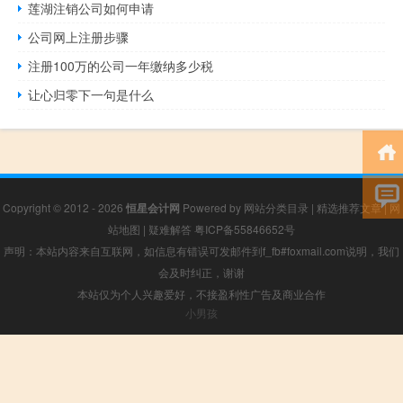
莲湖注销公司如何申请
公司网上注册步骤
注册100万的公司一年缴纳多少税
让心归零下一句是什么
Copyright © 2012 - 2026
恒星会计网
Powered by
网站分类目录
|
精选推荐文章
|
网
站地图
|
疑难解答
粤ICP备55846652号
声明：本站内容来自互联网，如信息有错误可发邮件到f_fb#foxmail.com说明，我们
会及时纠正，谢谢
本站仅为个人兴趣爱好，不接盈利性广告及商业合作
小男孩