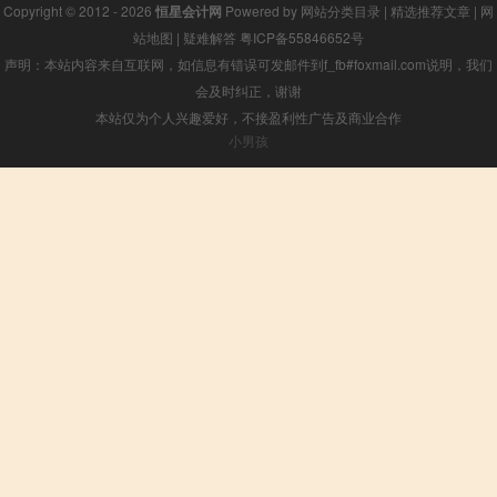
Copyright © 2012 - 2026
恒星会计网
Powered by
网站分类目录
|
精选推荐文章
|
网
站地图
|
疑难解答
粤ICP备55846652号
声明：本站内容来自互联网，如信息有错误可发邮件到f_fb#foxmail.com说明，我们
会及时纠正，谢谢
本站仅为个人兴趣爱好，不接盈利性广告及商业合作
小男孩