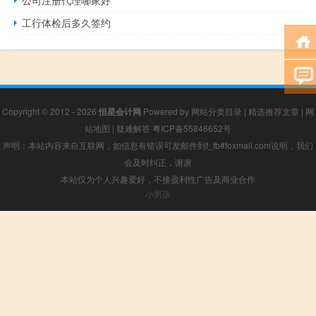
工行体检后多久签约
Copyright © 2012 - 2026
恒星会计网
Powered by
网站分类目录
|
精选推荐文章
|
网
站地图
|
疑难解答
粤ICP备55846652号
声明：本站内容来自互联网，如信息有错误可发邮件到f_fb#foxmail.com说明，我们
会及时纠正，谢谢
本站仅为个人兴趣爱好，不接盈利性广告及商业合作
小男孩