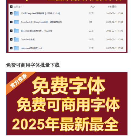
免费可商用字体批量下载