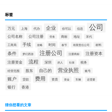
标签
公司
企业
万元
上海
代办
你可以
信息
公司名称
公司注册
商标
地址
宋代
劳务
手续
时间
工商局
材料
春节
有限责任公司
攻略
注册公司
条件
注册资本
梦幻西游
注册商标
流程
注册资金
深圳
税务
的人
社保
营业执照
自己的
股东
经营范围
账号
费用
账户
贷款
资质
资金
车辆
还需要
银行
香港
猜你想看的文章