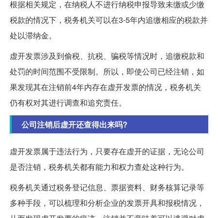
根据相关规定，在纳税人不进行纳税申报导致未缴或少缴
税款的情况下，税务机关可以在3-5年内追缴相应的税款并
处以滞纳金。
虚开发票涉及到偷税、抗税、骗税等情况时，追缴税款和
处罚的时间范围不受限制。所以，即使公司已经注销，如
果发现其在注销前4年内存在虚开发票的情况，税务机关
仍有权对其进行调查和追究责任。
公司注销后虚开还查得出来吗?
虚开发票属于违法行为，只要存在虚开的证据，无论公司
是否注销，税务机关都有能力和权力查处这种行为。
税务机关通过税务登记信息、票据资料、财务核算记录等
多种手段，可以梳理和分析企业的发票开具和报税情况，