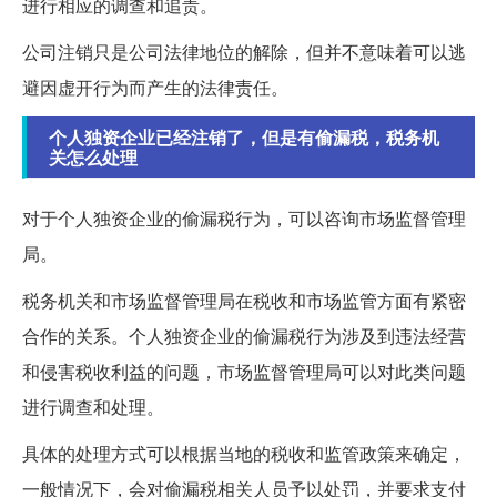
进行相应的调查和追责。
公司注销只是公司法律地位的解除，但并不意味着可以逃
避因虚开行为而产生的法律责任。
个人独资企业已经注销了，但是有偷漏税，税务机
关怎么处理
对于个人独资企业的偷漏税行为，可以咨询市场监督管理
局。
税务机关和市场监督管理局在税收和市场监管方面有紧密
合作的关系。个人独资企业的偷漏税行为涉及到违法经营
和侵害税收利益的问题，市场监督管理局可以对此类问题
进行调查和处理。
具体的处理方式可以根据当地的税收和监管政策来确定，
一般情况下，会对偷漏税相关人员予以处罚，并要求支付