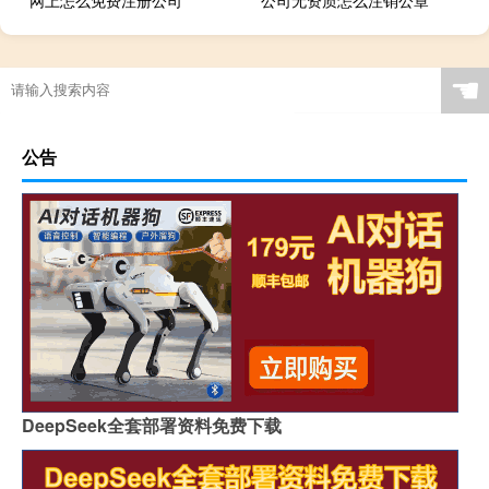
☚
公告
DeepSeek全套部署资料免费下载