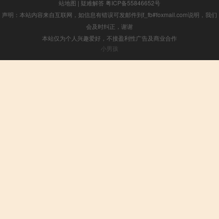
站地图
|
疑难解答
粤ICP备55846652号
声明：本站内容来自互联网，如信息有错误可发邮件到f_fb#foxmail.com说明，我们
会及时纠正，谢谢
本站仅为个人兴趣爱好，不接盈利性广告及商业合作
小男孩