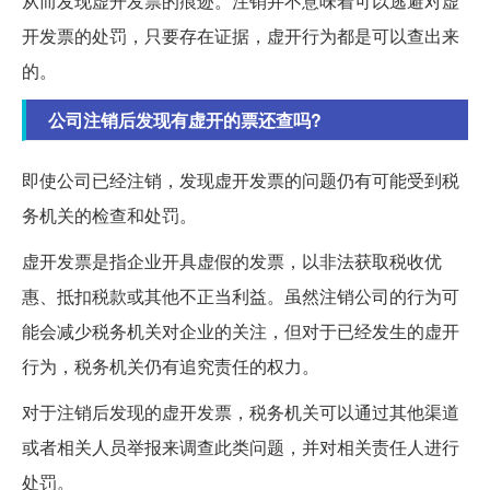
从而发现虚开发票的痕迹。注销并不意味着可以逃避对虚
开发票的处罚，只要存在证据，虚开行为都是可以查出来
的。
公司注销后发现有虚开的票还查吗?
即使公司已经注销，发现虚开发票的问题仍有可能受到税
务机关的检查和处罚。
虚开发票是指企业开具虚假的发票，以非法获取税收优
惠、抵扣税款或其他不正当利益。虽然注销公司的行为可
能会减少税务机关对企业的关注，但对于已经发生的虚开
行为，税务机关仍有追究责任的权力。
对于注销后发现的虚开发票，税务机关可以通过其他渠道
或者相关人员举报来调查此类问题，并对相关责任人进行
处罚。