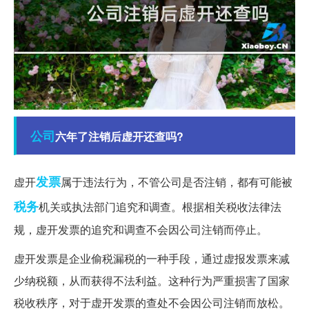
公司
六年了注销后虚开还查吗?
发票
虚开
属于违法行为，不管公司是否注销，都有可能被
税务
机关或执法部门追究和调查。根据相关税收法律法
规，虚开发票的追究和调查不会因公司注销而停止。
虚开发票是企业偷税漏税的一种手段，通过虚报发票来减
少纳税额，从而获得不法利益。这种行为严重损害了国家
税收秩序，对于虚开发票的查处不会因公司注销而放松。