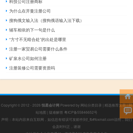
科技公司注册商标
为什么在开曼注册公司
搜狗俄文输入法（搜狗俄语输入法下载）
辅车相依的下一句是什么
“方寸不无暗合处”的出处是哪里
注册一家贸易公司需要什么条件
矿泉水公司如何注册
注册装修公司需要资质吗
Copyright © 2012 - 2026
恒星会计网
Powered by
网站分类目录
|
精选推荐文章
|
网
站地图
|
疑难解答
粤ICP备55846652号
声明：本站内容来自互联网，如信息有错误可发邮件到f_fb#foxmail.com说明，我们
会及时纠正，谢谢