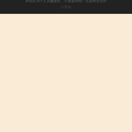
本站仅为个人兴趣爱好，不接盈利性广告及商业合作
小男孩