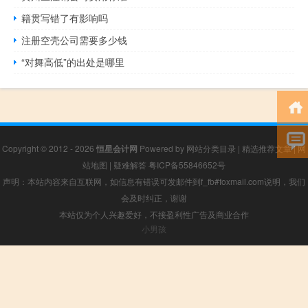
籍贯写错了有影响吗
注册空壳公司需要多少钱
“对舞高低”的出处是哪里
Copyright © 2012 - 2026
恒星会计网
Powered by
网站分类目录
|
精选推荐文章
|
网
站地图
|
疑难解答
粤ICP备55846652号
声明：本站内容来自互联网，如信息有错误可发邮件到f_fb#foxmail.com说明，我们
会及时纠正，谢谢
本站仅为个人兴趣爱好，不接盈利性广告及商业合作
小男孩