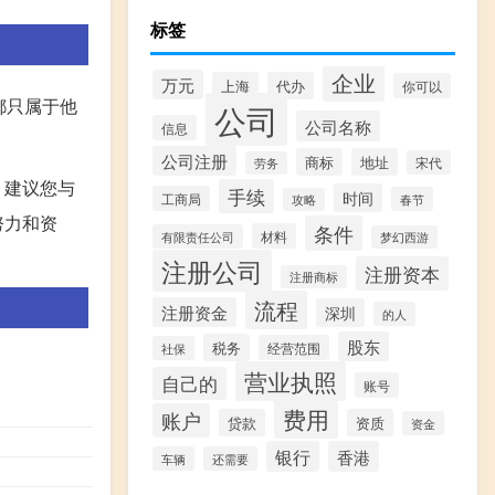
标签
企业
万元
上海
代办
你可以
都只属于他
公司
公司名称
信息
公司注册
商标
地址
宋代
劳务
。建议您与
手续
时间
工商局
春节
攻略
努力和资
条件
材料
有限责任公司
梦幻西游
注册公司
注册资本
注册商标
流程
注册资金
深圳
的人
股东
税务
经营范围
社保
营业执照
自己的
账号
费用
账户
贷款
资质
资金
银行
香港
车辆
还需要