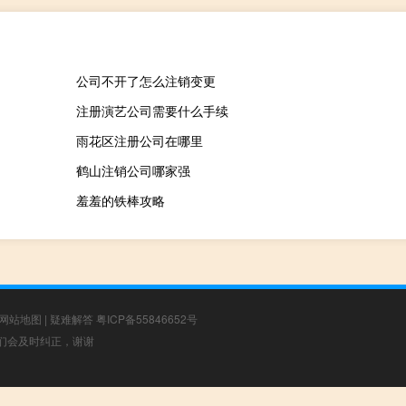
公司不开了怎么注销变更
注册演艺公司需要什么手续
雨花区注册公司在哪里
鹤山注销公司哪家强
羞羞的铁棒攻略
网站地图
|
疑难解答
粤ICP备55846652号
，我们会及时纠正，谢谢