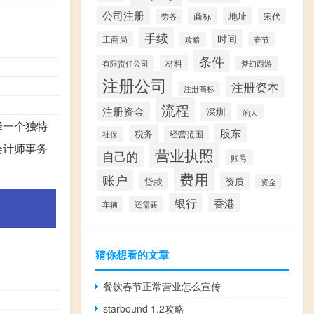
公司注册
商标
地址
宋代
劳务
手续
时间
工商局
春节
攻略
条件
材料
有限责任公司
梦幻西游
注册公司
注册资本
注册商标
流程
注册资金
深圳
的人
择一个独特
股东
税务
经营范围
社保
会计师事务
营业执照
自己的
账号
费用
账户
贷款
资质
资金
银行
香港
车辆
还需要
猜你想看的文章
餐饮春节正常营业怎么宣传
starbound 1.2攻略