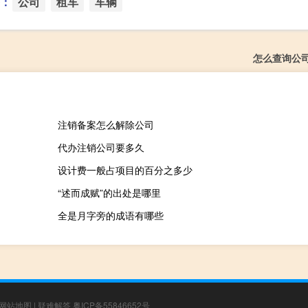
：
公司
租车
车辆
怎么查询公
注销备案怎么解除公司
代办注销公司要多久
设计费一般占项目的百分之多少
“述而成赋”的出处是哪里
全是月字旁的成语有哪些
网站地图
|
疑难解答
粤ICP备55846652号