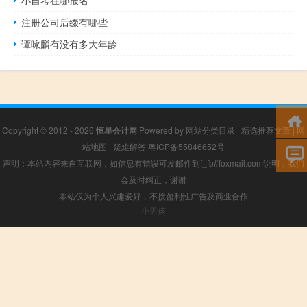
注册公司后缀有哪些
谭咏麟有没有多大年龄
Copyright © 2012 - 2026
恒星会计网
Powered by
网站分类目录
|
精选推荐文章
|
网
站地图
|
疑难解答
粤ICP备55846652号
声明：本站内容来自互联网，如信息有错误可发邮件到f_fb#foxmail.com说明，我们
会及时纠正，谢谢
本站仅为个人兴趣爱好，不接盈利性广告及商业合作
小男孩