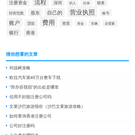
流程
注册资金
深圳
税务
的人
社保
营业执照
自己的
股东
经营范围
账号
费用
账户
贷款
资质
资金
车辆
还需要
银行
香港
猜你想看的文章
对战树攻略
欧拉汽车第40万台整车下线
“而亦容我宿”的出处是哪里
信用不好能注册公司吗
文莱沙巴旅游报价（沙巴文莱旅游攻略）
如何查询香港注册公司
公司好注册吗
小自考在哪报名