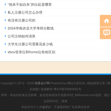
“他杀不如自杀”的出处是哪里
私人注册公司怎么办理
有没有注册公司的
2024华南农业大学考研分数线
公司注销如何清算
大学生注册公司需要花多少钱
xbox登录位和home位有啥区别
Copyright © 2012 - 2026
恒星会计网
Powered by
网站分类目录
|
精选推荐文章
|
网
站地图
|
疑难解答
粤ICP备55846652号
声明：本站内容来自互联网，如信息有错误可发邮件到f_fb#foxmail.com说明，我们
会及时纠正，谢谢
本站仅为个人兴趣爱好，不接盈利性广告及商业合作