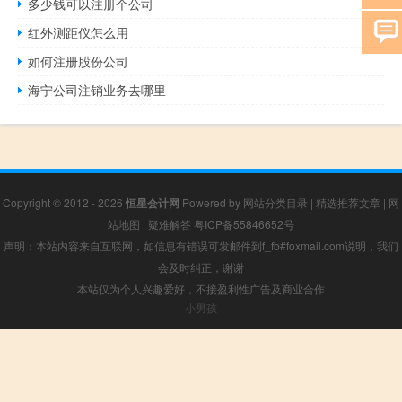
多少钱可以注册个公司
红外测距仪怎么用
如何注册股份公司
海宁公司注销业务去哪里
Copyright © 2012 - 2026
恒星会计网
Powered by
网站分类目录
|
精选推荐文章
|
网
站地图
|
疑难解答
粤ICP备55846652号
声明：本站内容来自互联网，如信息有错误可发邮件到f_fb#foxmail.com说明，我们
会及时纠正，谢谢
本站仅为个人兴趣爱好，不接盈利性广告及商业合作
小男孩