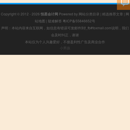
Copyright © 2012 - 2026
恒星会计网
Powered by
网站分类目录
|
精选推荐文章
|
网
站地图
|
疑难解答
粤ICP备55846652号
声明：本站内容来自互联网，如信息有错误可发邮件到f_fb#foxmail.com说明，我们
会及时纠正，谢谢
本站仅为个人兴趣爱好，不接盈利性广告及商业合作
小男孩