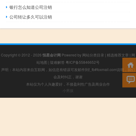
银行怎么知道公司注销
公司转让多久可以注销
Copyright © 2012 - 2026
恒星会计网
Powered by
网站分类目录
|
精选推荐文章
|
网
站地图
|
疑难解答
粤ICP备55846652号
声明：本站内容来自互联网，如信息有错误可发邮件到f_fb#foxmail.com说明，我们
会及时纠正，谢谢
本站仅为个人兴趣爱好，不接盈利性广告及商业合作
小男孩