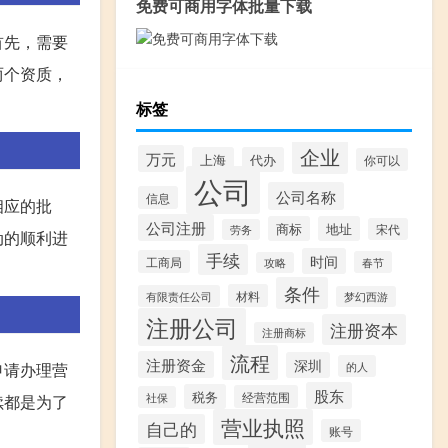
免费可商用字体批量下载
首先，需要
两个资质，
标签
企业
万元
上海
代办
你可以
公司
公司名称
信息
相应的批
公司注册
商标
地址
宋代
劳务
动的顺利进
手续
时间
工商局
春节
攻略
条件
材料
有限责任公司
梦幻西游
注册公司
注册资本
注册商标
流程
注册资金
深圳
申请办理营
的人
股东
税务
经营范围
社保
续都是为了
营业执照
自己的
账号