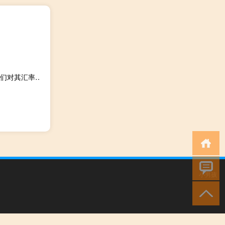
伊拉克央行高级官员：我们预计第纳尔兑美元汇率将上升我们对其汇率达到1700的水平觉得没有问题
小男孩