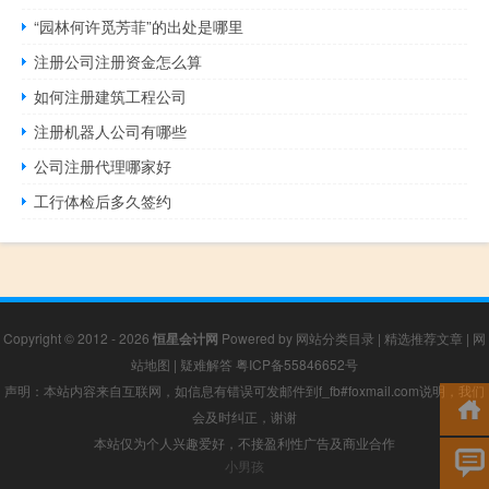
“园林何许觅芳菲”的出处是哪里
注册公司注册资金怎么算
如何注册建筑工程公司
注册机器人公司有哪些
公司注册代理哪家好
工行体检后多久签约
Copyright © 2012 - 2026
恒星会计网
Powered by
网站分类目录
|
精选推荐文章
|
网
站地图
|
疑难解答
粤ICP备55846652号
声明：本站内容来自互联网，如信息有错误可发邮件到f_fb#foxmail.com说明，我们
会及时纠正，谢谢
本站仅为个人兴趣爱好，不接盈利性广告及商业合作
小男孩