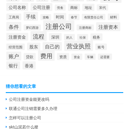
公司名称
公司注册
商标
地址
宋代
劳务
手续
时间
工商局
材料
春节
有限责任公司
攻略
注册公司
条件
注册资本
梦幻西游
注册商标
流程
注册资金
深圳
税务
的人
社保
营业执照
自己的
股东
经营范围
账号
费用
账户
贷款
资质
资金
车辆
还需要
银行
香港
猜你想看的文章
公司注册资金能更改吗
联通公司注销需要多久办理
怎样可以注册公司
skt山泥若什么梗