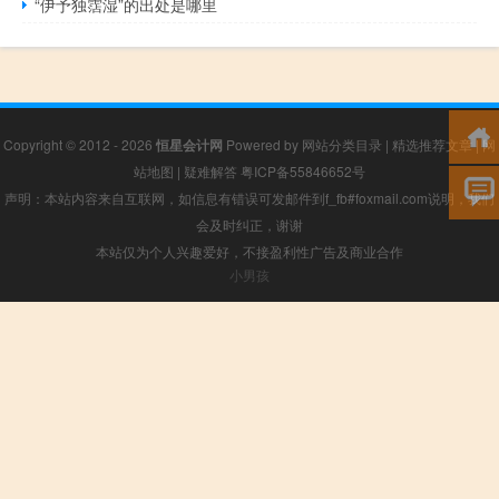
“伊予独霑湿”的出处是哪里
Copyright © 2012 - 2026
恒星会计网
Powered by
网站分类目录
|
精选推荐文章
|
网
站地图
|
疑难解答
粤ICP备55846652号
声明：本站内容来自互联网，如信息有错误可发邮件到f_fb#foxmail.com说明，我们
会及时纠正，谢谢
本站仅为个人兴趣爱好，不接盈利性广告及商业合作
小男孩