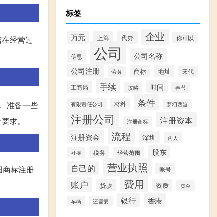
标签
企业
万元
上海
代办
你可以
馆在经营过
公司
公司名称
信息
公司注册
商标
地址
宋代
劳务
手续
时间
工商局
春节
攻略
条件
材料
。准备一些
有限责任公司
梦幻西游
注册公司
注册资本
全要求。
注册商标
流程
注册资金
深圳
的人
股东
税务
经营范围
社保
营业执照
自己的
国商标注册
账号
费用
账户
贷款
资质
资金
银行
香港
车辆
还需要