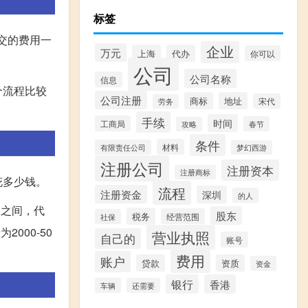
标签
交的费用一
企业
万元
上海
代办
你可以
公司
公司名称
信息
个流程比较
公司注册
商标
地址
宋代
劳务
手续
时间
工商局
春节
攻略
条件
材料
有限责任公司
梦幻西游
注册公司
注册资本
注册商标
花多少钱。
流程
注册资金
深圳
的人
元之间，代
股东
税务
经营范围
社保
000-50
营业执照
自己的
账号
费用
账户
贷款
资质
资金
银行
香港
车辆
还需要