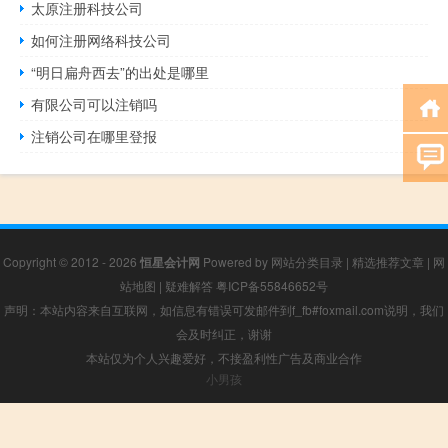
太原注册科技公司
如何注册网络科技公司
“明日扁舟西去”的出处是哪里
有限公司可以注销吗
注销公司在哪里登报
Copyright © 2012 - 2026
恒星会计网
Powered by
网站分类目录
|
精选推荐文章
|
网
站地图
|
疑难解答
粤ICP备55846652号
声明：本站内容来自互联网，如信息有错误可发邮件到f_fb#foxmail.com说明，我们
会及时纠正，谢谢
本站仅为个人兴趣爱好，不接盈利性广告及商业合作
小男孩