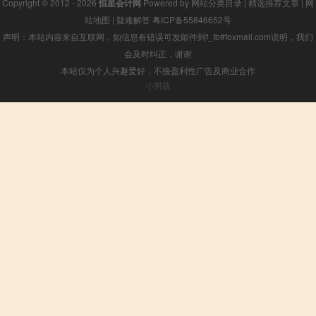
Copyright © 2012 - 2026
恒星会计网
Powered by
网站分类目录
|
精选推荐文章
|
网
站地图
|
疑难解答
粤ICP备55846652号
声明：本站内容来自互联网，如信息有错误可发邮件到f_fb#foxmail.com说明，我们
会及时纠正，谢谢
本站仅为个人兴趣爱好，不接盈利性广告及商业合作
小男孩