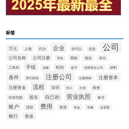
标签
公司
企业
万元
上海
代办
你可以
信息
公司名称
公司注册
商标
地址
宋代
劳务
手续
时间
工商局
材料
春节
有限责任公司
攻略
注册公司
条件
注册资本
梦幻西游
注册商标
流程
注册资金
深圳
税务
的人
社保
营业执照
自己的
股东
经营范围
账号
费用
账户
贷款
资质
资金
车辆
还需要
银行
香港