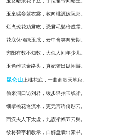
玉女暗来花下立，手挼裙带问昭王。
玉皇赐妾紫衣裳，教向桃源嫁阮郎。
烂煮琼花劝君吃，恐君毛鬓暗成霜。
花底休倾绿玉卮，云中含笑向安期。
穷阳有数不知数，大似人间年少儿。
玉色雌龙金络头，真妃骑出纵闲游。
昆仑山
上桃花底，一曲商歌天地秋。
偷来洞口访刘君，缓步轻抬玉线裙。
细擘桃花逐流水，更无言语倚彤云。
西汉夫人下太虚，九霞裙幅五云舆。
欲将碧字相教示，自解盘囊出素书。