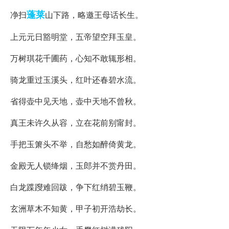
蓬莱
净扫
山下路，略邀王母话长生。
上元元日豁明堂，五帝望空拜玉皇。
万树琪花千圃药，心知不敢辄形相。
骑龙重过玉溪头，红叶还春碧水流。
省得壶中见天地，壶中天地不曾秋。
真王未许久从容，立在花前别甯封。
手把玉箫头不举，自愁如醉倚黄龙。
金殿无人锁绛烟，玉郎并不赏丹田。
白龙蹀躞难回跋，争下红绡碧玉鞭。
玄洲草木不知黄，甲子初开浩劫长。