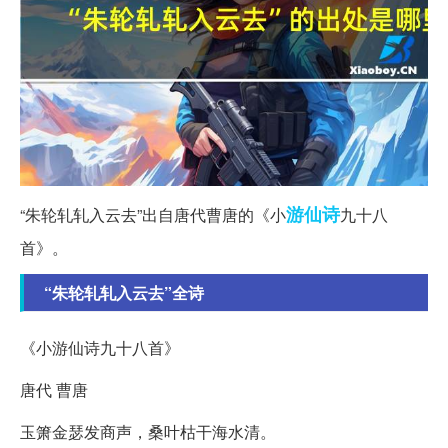
游仙诗
“朱轮轧轧入云去”出自唐代曹唐的《小
九十八
首》。
“朱轮轧轧入云去”全诗
《小游仙诗九十八首》
唐代 曹唐
玉箫金瑟发商声，桑叶枯干海水清。