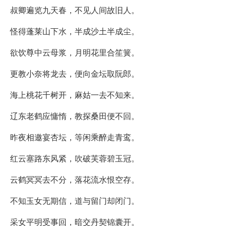
叔卿遍览九天春，不见人间故旧人。
怪得蓬莱山下水，半成沙土半成尘。
欲饮尊中云母浆，月明花里合笙簧。
更教小奈将龙去，便向金坛取阮郎。
海上桃花千树开，麻姑一去不知来。
辽东老鹤应慵惰，教探桑田便不回。
昨夜相邀宴杏坛，等闲乘醉走青鸾。
红云塞路东风紧，吹破芙蓉碧玉冠。
云鹤冥冥去不分，落花流水恨空存。
不知玉女无期信，道与留门却闭门。
采女平明受事回，暗交丹契锦囊开。