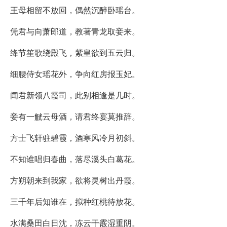
王母相留不放回，偶然沉醉卧瑶台。
凭君与向萧郎道，教著青龙取妾来。
绛节笙歌绕殿飞，紫皇欲到五云归。
细腰侍女瑶花外，争向红房报玉妃。
闻君新领八霞司，此别相逢是几时。
妾有一觥云母酒，请君终宴莫推辞。
方士飞轩驻碧霞，酒寒风冷月初斜。
不知谁唱归春曲，落尽溪头白葛花。
方朔朝来到我家，欲将灵树出丹霞。
三千年后知谁在，拟种红桃待放花。
水满桑田白日沈，冻云干霰湿重阴。