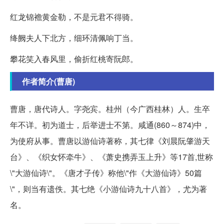
红龙锦襜黄金勒，不是元君不得骑。
绛阙夫人下北方，细环清佩响丁当。
攀花笑入春风里，偷折红桃寄阮郎。
作者简介(曹唐)
曹唐，唐代诗人。字尧宾。桂州（今广西桂林）人。生卒
年不详。初为道士，后举进士不第。咸通(860～874)中，
为使府从事。曹唐以游仙诗著称，其七律《刘晨阮肇游天
台》、《织女怀牵牛》、《萧史携弄玉上升》等17首,世称
\"大游仙诗\"。《唐才子传》称他\"作《大游仙诗》50篇
\"，则当有遗佚。其七绝《小游仙诗九十八首》，尤为著
名。