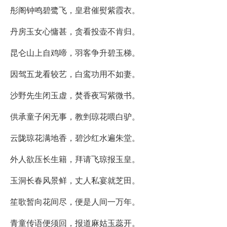
彤阁钟鸣碧鹭飞，皇君催熨紫霞衣。
丹房玉女心慵甚，贪看投壶不肯归。
昆仑山上自鸡啼，羽客争升碧玉梯。
因驾五龙看较艺，白鸾功用不如妻。
沙野先生闭玉虚，焚香夜写紫微书。
供承童子闲无事，教剉琼花喂白驴。
云陇琼花满地香，碧沙红水遍朱堂。
外人欲压长生籍，拜请飞琼报玉皇。
玉洞长春风景鲜，丈人私宴就芝田。
笙歌暂向花间尽，便是人间一万年。
青童传语便须回，报道麻姑玉蕊开。