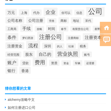
公司
企业
万元
上海
代办
你可以
信息
公司名称
公司注册
商标
地址
宋代
劳务
手续
时间
工商局
材料
春节
有限责任公司
攻略
注册公司
条件
注册资本
梦幻西游
注册商标
流程
注册资金
深圳
税务
的人
社保
营业执照
自己的
股东
经营范围
账号
费用
账户
贷款
资质
资金
车辆
还需要
银行
香港
猜你想看的文章
alchemy攻略中文
如何注册进口公司