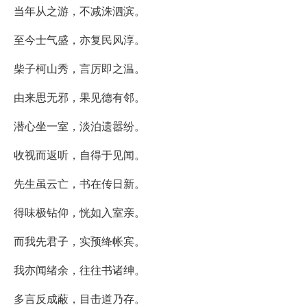
当年从之游，不减洙泗滨。
至今士气盛，亦复民风淳。
柴子柯山秀，言厉即之温。
由来思无邪，果见德有邻。
潜心坐一室，淡泊遗嚣纷。
收视而返听，自得于见闻。
先生虽云亡，书在传日新。
得味极钻仰，恍如入室亲。
而我先君子，实预绛帐宾。
我亦闻绪余，往往书诸绅。
多言反成蔽，目击道乃存。