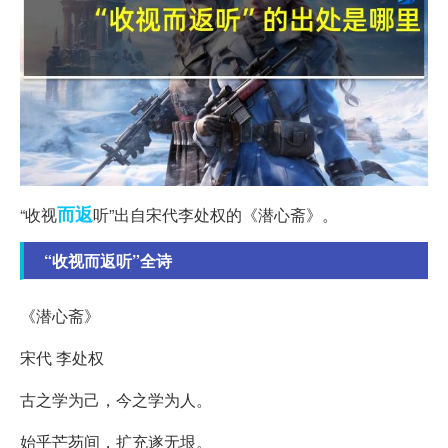
而返
“收视
听”出自宋代李处权的《潜心斋》。
“收视而返听”全诗
《潜心斋》
宋代 李处权
古之学为己，今之学为人。
始乎芒芴间，扩充遂无垠。