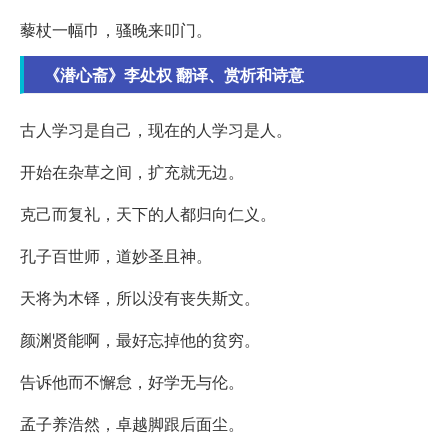
藜杖一幅巾，骚晚来叩门。
《潜心斋》李处权 翻译、赏析和诗意
古人学习是自己，现在的人学习是人。
开始在杂草之间，扩充就无边。
克己而复礼，天下的人都归向仁义。
孔子百世师，道妙圣且神。
天将为木铎，所以没有丧失斯文。
颜渊贤能啊，最好忘掉他的贫穷。
告诉他而不懈怠，好学无与伦。
孟子养浩然，卓越脚跟后面尘。