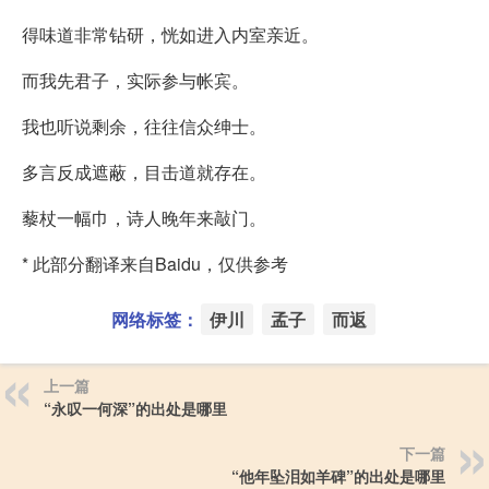
得味道非常钻研，恍如进入内室亲近。
而我先君子，实际参与帐宾。
我也听说剩余，往往信众绅士。
多言反成遮蔽，目击道就存在。
藜杖一幅巾，诗人晚年来敲门。
* 此部分翻译来自Baidu，仅供参考
网络标签：
伊川
孟子
而返
上一篇
“永叹一何深”的出处是哪里
下一篇
“他年坠泪如羊碑”的出处是哪里