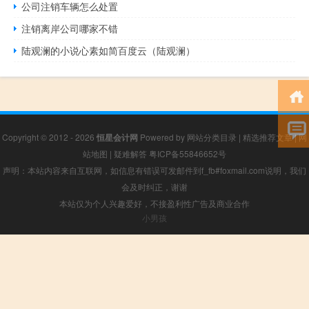
公司注销车辆怎么处置
注销离岸公司哪家不错
陆观澜的小说心素如简百度云（陆观澜）
Copyright © 2012 - 2026
恒星会计网
Powered by
网站分类目录
|
精选推荐文章
|
网
站地图
|
疑难解答
粤ICP备55846652号
声明：本站内容来自互联网，如信息有错误可发邮件到f_fb#foxmail.com说明，我们
会及时纠正，谢谢
本站仅为个人兴趣爱好，不接盈利性广告及商业合作
小男孩