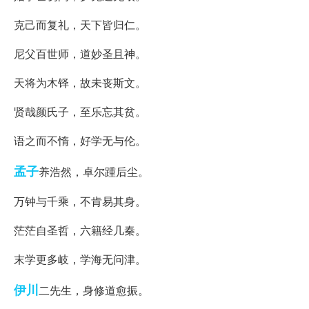
克己而复礼，天下皆归仁。
尼父百世师，道妙圣且神。
天将为木铎，故未丧斯文。
贤哉颜氏子，至乐忘其贫。
语之而不惰，好学无与伦。
孟子
养浩然，卓尔踵后尘。
万钟与千乘，不肯易其身。
茫茫自圣哲，六籍经几秦。
末学更多岐，学海无问津。
伊川
二先生，身修道愈振。