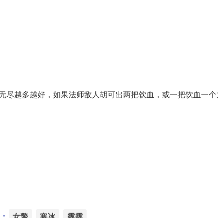
烬无尽越多越好，如果法师敌人胡可出两把饮血，或一把饮血一个
：
女警
寒冰
露露