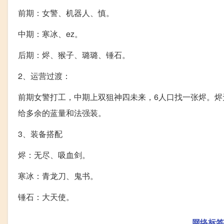
前期：女警、机器人、慎。
中期：寒冰、ez。
后期：烬、猴子、璐璐、锤石。
2、运营过渡：
前期女警打工，中期上双狙神四未来，6人口找一张烬。
给多余的蓝量和法强装。
3、装备搭配
烬：无尽、吸血剑。
寒冰：青龙刀、鬼书。
锤石：大天使。
网络标签