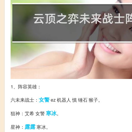
1、阵容英雄：
女警
六未来战士：
ez 机器人 慎 锤石 猴子。
寒冰
狙神：艾希 女警
。
露露
星神：
寒冰。