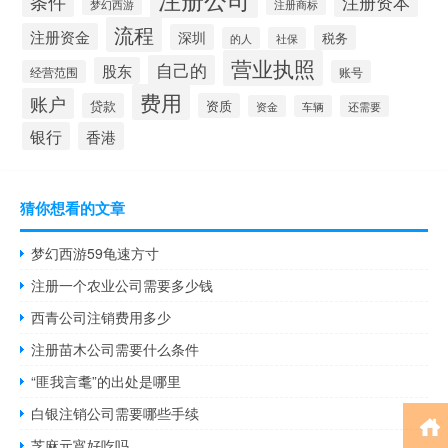
条件
注册资本
梦幻西游
注册商标
流程
注册资金
深圳
税务
的人
社保
营业执照
自己的
股东
经营范围
账号
费用
账户
贷款
资质
资金
车辆
还需要
银行
香港
猜你想看的文章
梦幻西游59龟速方寸
注册一个农业公司需要多少钱
西青公司注销费用多少
注册苗木公司需要什么条件
“匪我言耄”的出处是哪里
白银注销公司需要哪些手续
芝麻元宵好吃吗