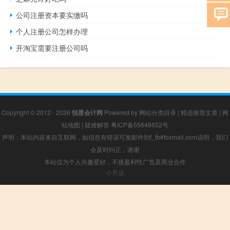
公司注册资本要实缴吗
个人注册公司怎样办理
开淘宝需要注册公司吗
Copyright © 2012 - 2026
恒星会计网
Powered by
网站分类目录
|
精选推荐文章
|
网
站地图
|
疑难解答
粤ICP备55846652号
声明：本站内容来自互联网，如信息有错误可发邮件到f_fb#foxmail.com说明，我们
会及时纠正，谢谢
本站仅为个人兴趣爱好，不接盈利性广告及商业合作
小男孩