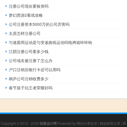
注册公司现在要验资吗
梦幻西游2看戏攻略
公司注册资本5000万的公司厉害吗
太原怎样注册公司
匀速圆周运动是匀变速曲线运动吗电烤箱咔咔响
江阴注册公司要多少钱
公司域名被注册了怎么办
户口注销后银行卡还可以用吗
桐庐公司注销收费多少
春节孩子玩王者荣耀好吗
Copyright © 2012 - 2026
恒星会计网
Powered by
网站分类目录
|
精选推荐文章
|
网