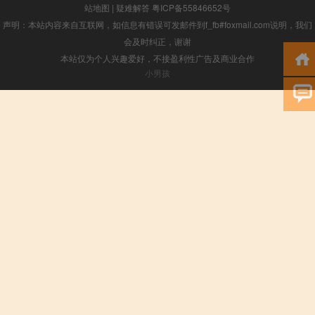
站地图
|
疑难解答
粤ICP备55846652号
声明：本站内容来自互联网，如信息有错误可发邮件到f_fb#foxmail.com说明，我们
会及时纠正，谢谢
本站仅为个人兴趣爱好，不接盈利性广告及商业合作
小男孩