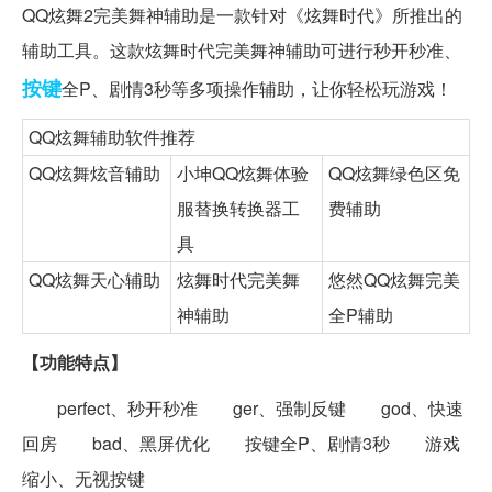
QQ炫舞2完美舞神辅助是一款针对《炫舞时代》所推出的
辅助工具。这款炫舞时代完美舞神辅助可进行秒开秒准、
按键
全P、剧情3秒等多项操作辅助，让你轻松玩游戏！
QQ炫舞辅助软件推荐
QQ炫舞炫音辅助
小坤QQ炫舞体验
QQ炫舞绿色区免
服替换转换器工
费辅助
具
QQ炫舞天心辅助
炫舞时代完美舞
悠然QQ炫舞完美
神辅助
全P辅助
【功能特点】
perfect、秒开秒准 ger、强制反键 god、快速
回房 bad、黑屏优化 按键全P、剧情3秒 游戏
缩小、无视按键